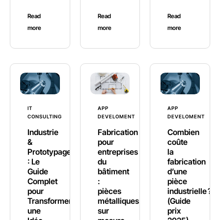
Read
Read
Read
more
more
more
IT
APP
APP
CONSULTING
DEVELOMENT
DEVELOMENT
Industrie
Fabrication
Combien
&
pour
coûte
Prototypage
entreprises
la
: Le
du
fabrication
Guide
bâtiment
d’une
Complet
:
pièce
pour
pièces
industrielle ?
Transformer
métalliques
(Guide
une
sur
prix