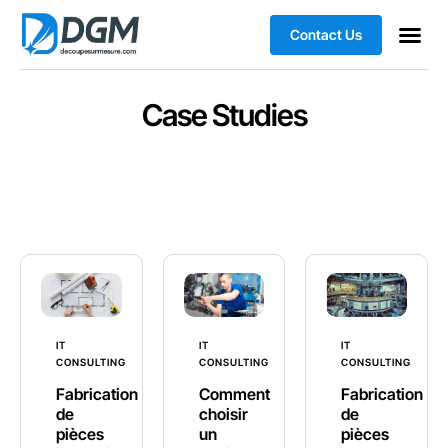
Contact Us
Case Studies
IT
IT
IT
CONSULTING
CONSULTING
CONSULTING
Fabrication
Comment
Fabrication
de
choisir
de
pièces
un
pièces