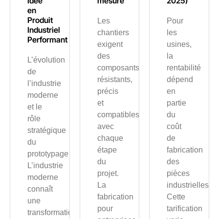
Idée
mesure
2025)
en
Produit
Les
Pour
Industriel
chantiers
les
Performant
exigent
usines,
des
la
L’évolution
composants
rentabilité
de
résistants,
dépend
l’industrie
précis
en
moderne
et
partie
et le
compatibles
du
rôle
avec
coût
stratégique
chaque
de
du
étape
fabrication
prototypage
du
des
L’industrie
projet.
pièces
moderne
La
industrielles.
connaît
fabrication
Cette
une
pour
tarification
transformation