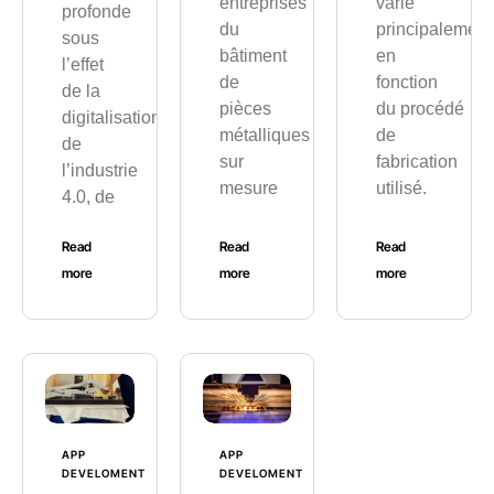
entreprises
varie
profonde
du
principalement
sous
bâtiment
en
l’effet
de
fonction
de la
pièces
du procédé
digitalisation,
métalliques
de
de
sur
fabrication
l’industrie
mesure
utilisé.
4.0, de
Read
Read
Read
more
more
more
APP
APP
DEVELOMENT
DEVELOMENT