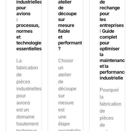
industrielles
atelier
de
pour
de
rechange
avions
découpe
pour
:
sur
les
processus,
mesure
entreprises
normes
fiable
: Guide
et
et
complet
technologies
performant
pour
essentielles
?
optimiser
la
maintenance
La
Choisir
et la
fabrication
un
performance
de
atelier
industrielle
pièces
de
industrielles
découpe
Pourquoi
pour
sur
la
avions
mesure
fabrication
est un
est
de
domaine
une
pièces
hautement
étape
de
technique
essentielle