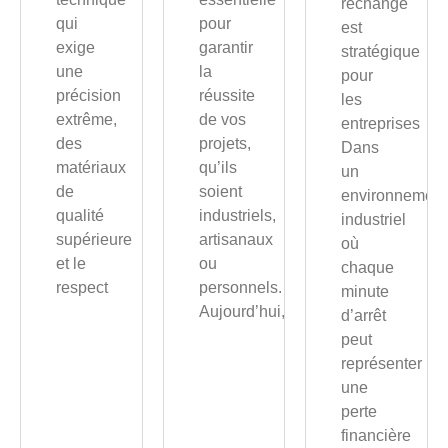
rechange
qui
pour
est
exige
garantir
stratégique
une
la
pour
précision
réussite
les
extrême,
de vos
entreprises
des
projets,
Dans
matériaux
qu’ils
un
de
soient
environnement
qualité
industriels,
industriel
supérieure
artisanaux
où
et le
ou
chaque
respect
personnels.
minute
Aujourd’hui,
d’arrêt
peut
représenter
une
perte
financière