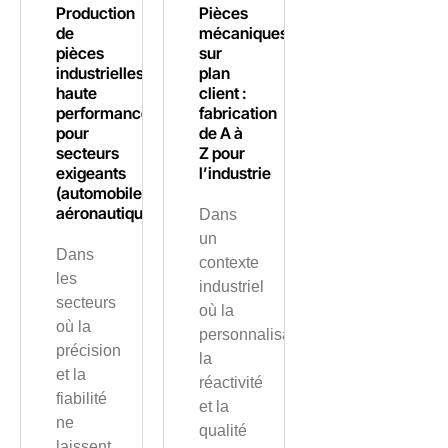
Production
Pièces
de
mécaniques
pièces
sur
industrielles
plan
haute
client :
performance
fabrication
pour
de A à
secteurs
Z pour
exigeants
l’industrie
(automobile,
aéronautique)
Dans
un
Dans
contexte
les
industriel
secteurs
où la
où la
personnalisation,
précision
la
et la
réactivité
fiabilité
et la
ne
qualité
laissent