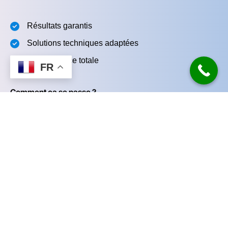
Résultats garantis
Solutions techniques adaptées
Transparence totale
FR
Comment ça se passe ?
Nous planifions un échange
1
– Par téléphone, email ou en atelier, à votre
convenance.
Analyse & conseil
– Nous étudions votre projet
2
pour vous proposer la meilleure solution.
Devis personnalisé
– Un plan clair, des options
3
adaptées et un prix transparent.