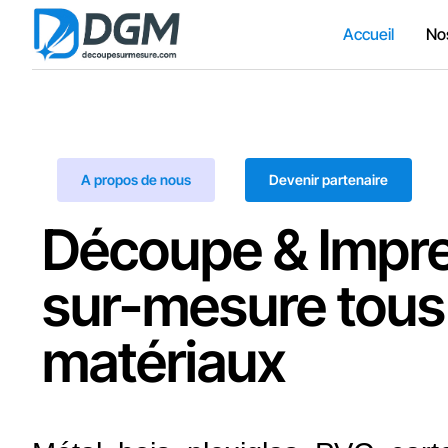
Accueil
No
A propos de nous
Devenir partenaire
Découpe & Impr
sur-mesure tous
matériaux