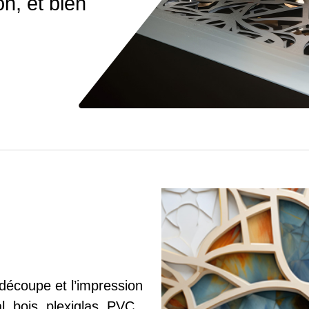
on, et bien
écoupe et l’impression
, bois, plexiglas, PVC,