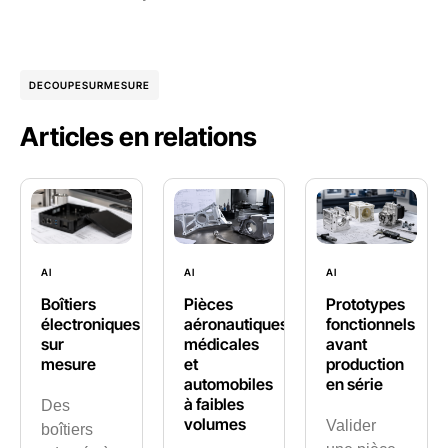
DECOUPESURMESURE
Articles en relations
AI
AI
AI
Boîtiers
Pièces
Prototypes
électroniques
aéronautiques,
fonctionnels
sur
médicales
avant
mesure
et
production
automobiles
en série
à faibles
Des
volumes
Valider
boîtiers