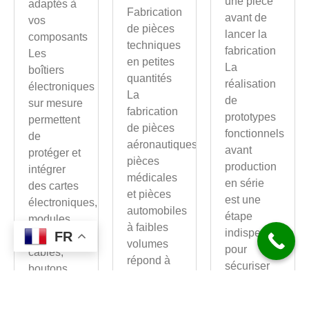
une pièce
adaptés à
Fabrication
avant de
vos
de pièces
lancer la
composants
techniques
fabrication
Les
en petites
La
boîtiers
quantités
réalisation
électroniques
La
de
sur mesure
fabrication
prototypes
permettent
de pièces
fonctionnels
de
aéronautiques,
avant
protéger et
pièces
production
intégrer
médicales
en série
des cartes
et pièces
est une
électroniques,
automobiles
étape
modules,
à faibles
indispensable
FR
connecteurs,
volumes
pour
câbles,
répond à
sécuriser
boutons,
des
un projet.
écrans ou
besoins
Avant de
capteurs