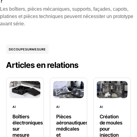
?
Les boîtiers, pièces mécaniques, supports, façades, capots,
platines et pièces techniques peuvent nécessiter un prototype
avant série.
DECOUPESURMESURE
Articles en relations
AI
AI
AI
Boîtiers
Pièces
Création
électroniques
aéronautiques,
de moules
sur
médicales
pour
mesure
et
injection