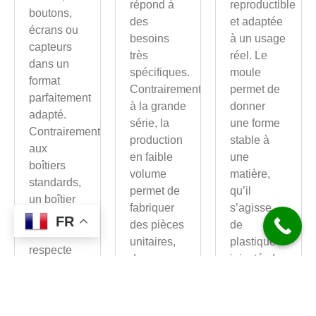
répond à
reproductible
boutons,
des
et adaptée
écrans ou
besoins
à un usage
capteurs
très
réel. Le
dans un
spécifiques.
moule
format
Contrairement
permet de
parfaitement
à la grande
donner
adapté.
série, la
une forme
Contrairement
production
stable à
aux
en faible
une
boîtiers
volume
matière,
standards,
permet de
qu’il
un boîtier
fabriquer
s’agisse
conçu sur
FR
des pièces
de
mesure
unitaires,
plastique
respecte
des
injecté, de
les
prototypes,
résine
dimensions
des petites
coulée ou
du projet,
séries, des
d’un