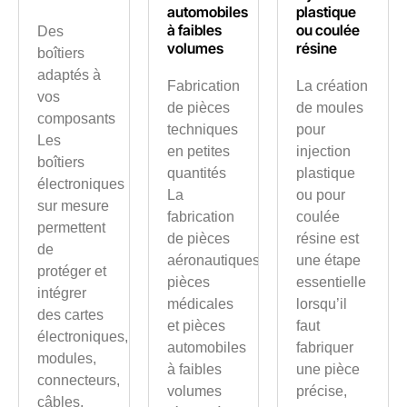
automobiles
plastique
à faibles
ou coulée
Des
volumes
résine
boîtiers
adaptés à
Fabrication
La création
vos
de pièces
de moules
composants
techniques
pour
Les
en petites
injection
boîtiers
quantités
plastique
électroniques
La
ou pour
sur mesure
fabrication
coulée
permettent
de pièces
résine est
de
aéronautiques,
une étape
protéger et
pièces
essentielle
intégrer
médicales
lorsqu’il
des cartes
et pièces
faut
électroniques,
automobiles
fabriquer
modules,
à faibles
une pièce
connecteurs,
volumes
précise,
câbles,